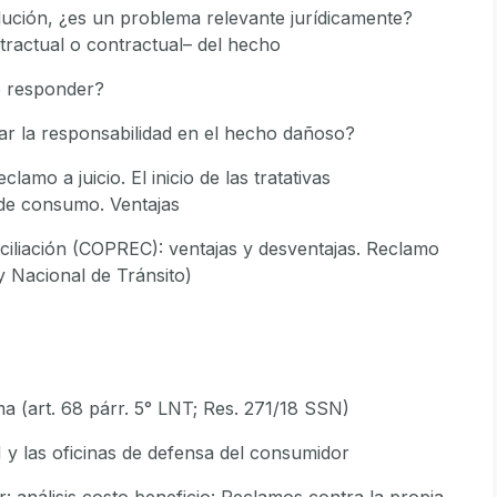
lución, ¿es un problema relevante jurídicamente?
tractual o contractual– del hecho
be responder?
ar la responsabilidad en el hecho dañoso?
clamo a juicio. El inicio de las tratativas
 de consumo. Ventajas
ciliación (COPREC): ventajas y desventajas. Reclamo
y Nacional de Tránsito)
ma (art. 68 párr. 5° LNT; Res. 271/18 SSN)
N y las oficinas de defensa del consumidor
r: análisis costo‑beneficio: Reclamos contra la propia