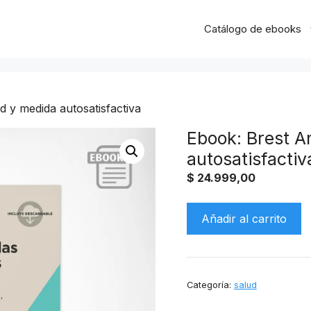
Catálogo de ebooks
 y medida autosatisfactiva
Ebook: Brest A
autosatisfactiv
$
24.999,00
Ebook:
Añadir al carrito
Brest
Amparo
de
salud
Categoría:
salud
y
medida