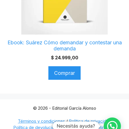
Ebook: Suárez Cómo demandar y contestar una
demanda
$
24.999,00
Comprar
© 2026 - Editorial García Alonso
Términos y condiciones
/
Política de privacidad
Necesitás ayuda?
Política de devoluciones
/
Botón de arrepentimiento