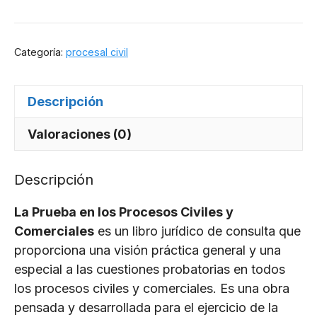
prueba
en
los
Categoría:
procesal civil
procesos
civiles
Descripción
y
comerciales
Valoraciones (0)
cantidad
Descripción
La Prueba en los Procesos Civiles y
Comerciales
es un libro jurídico de consulta que
proporciona una visión práctica general y una
especial a las cuestiones probatorias en todos
los procesos civiles y comerciales. Es una obra
pensada y desarrollada para el ejercicio de la