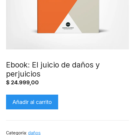
Ebook: El juicio de daños y
perjuicios
$
24.999,00
Ebook:
Añadir al carrito
El
juicio
de
daños
Categoría:
daños