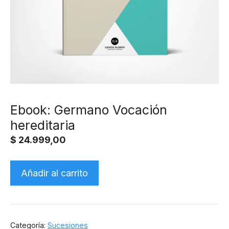
Ebook: Germano Vocación
hereditaria
$
24.999,00
Ebook:
Añadir al carrito
Germano
Vocación
hereditaria
cantidad
Categoría:
Sucesiones