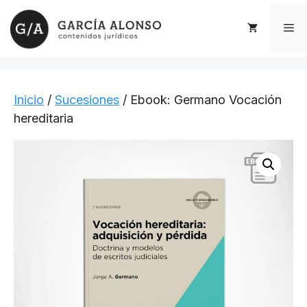
Saltar
al
Me
contenido
Inicio
/
Sucesiones
/ Ebook: Germano Vocación
hereditaria