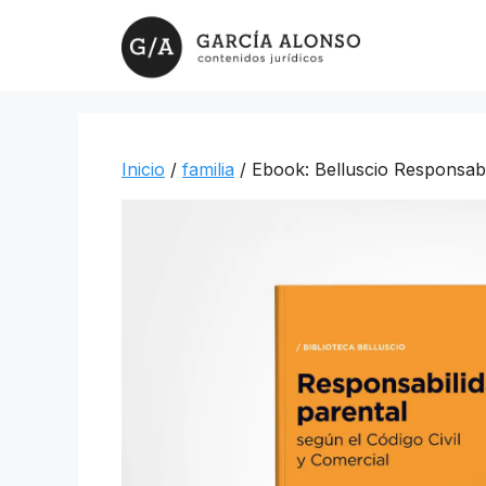
Saltar
al
contenido
Inicio
/
familia
/ Ebook: Belluscio Responsabi