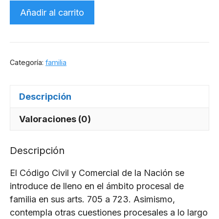
Ebook:
Añadir al carrito
Medidas
cautelares
en
familia
Categoría:
familia
cantidad
Descripción
Valoraciones (0)
Descripción
El Código Civil y Comercial de la Nación se
introduce de lleno en el ámbito procesal de
familia en sus arts. 705 a 723. Asimismo,
contempla otras cuestiones procesales a lo largo