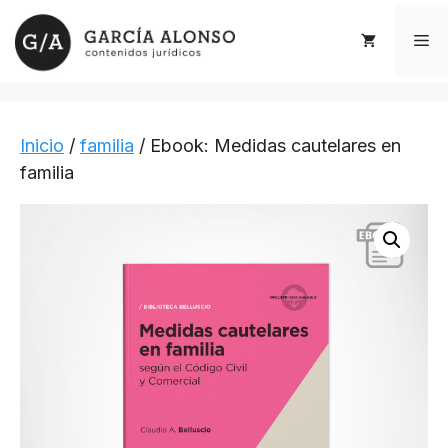
Saltar
al
Me
contenido
Inicio
/
familia
/ Ebook: Medidas cautelares en
familia