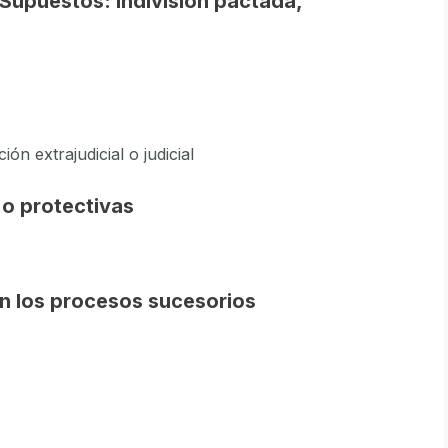
. Supuestos: indivisión pactada,
ón extrajudicial o judicial
 o protectivas
en los procesos sucesorios